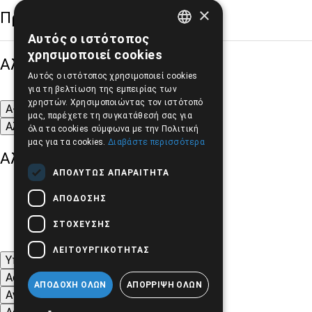
×
Προσβασιμότητα
Αυτός ο ιστότοπος
GREEK
χρησιμοποιεί cookies
Αλλαγή Μεγέθους
ENGLISH
Αυτός ο ιστότοπος χρησιμοποιεί cookies
για τη βελτίωση της εμπειρίας των
χρηστών. Χρησιμοποιώντας τον ιστότοπό
A-
A+
A
μας, παρέχετε τη συγκατάθεσή σας για
Αλλαγή Γραμματοσειράς
όλα τα cookies σύμφωνα με την Πολιτική
μας για τα cookies.
Διαβάστε περισσότερα
Αλλαγή Χρώματος
ΑΠΟΛΎΤΩΣ ΑΠΑΡΑΊΤΗΤΑ
ΑΠΌΔΟΣΗΣ
ΣΤΌΧΕΥΣΗΣ
ΛΕΙΤΟΥΡΓΙΚΌΤΗΤΑΣ
Υπογράμμιση συνδέσμων
Ασπρόμαυρες Εικόνες
ΑΠΟΔΟΧΉ ΌΛΩΝ
ΑΠΌΡΡΙΨΗ ΌΛΩΝ
Αντίθεση Χρωμάτων και Εικόνων