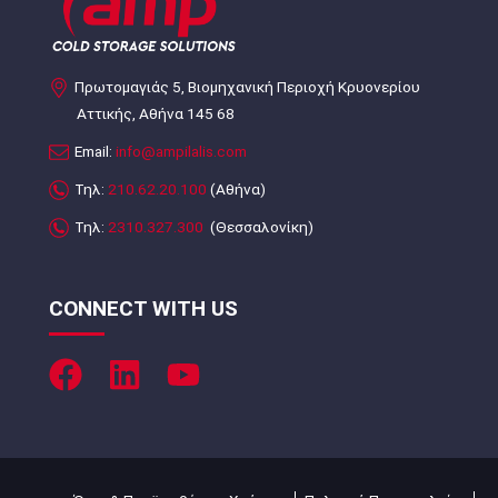
Πρωτομαγιάς 5, Βιομηχανική Περιοχή Κρυονερίου
Αττικής, Αθήνα 145 68
Email:
info@ampilalis.com
Τηλ:
210.62.20.100
(Αθήνα)
Τηλ:
2310.327.300
(Θεσσαλονίκη)
CONNECT WITH US