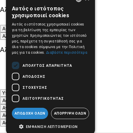
Αυτός ο ιστότοπος
Αλλαγή Μεγέθους
GREEK
χρησιμοποιεί cookies
ENGLISH
Αυτός ο ιστότοπος χρησιμοποιεί cookies
A-
A+
A
για τη βελτίωση της εμπειρίας των
Αλλαγή Γραμματοσειράς
χρηστών. Χρησιμοποιώντας τον ιστότοπό
μας, παρέχετε τη συγκατάθεσή σας για
όλα τα cookies σύμφωνα με την Πολιτική
Αλλαγή Χρώματος
μας για τα cookies.
Διαβάστε περισσότερα
ΑΠΟΛΎΤΩΣ ΑΠΑΡΑΊΤΗΤΑ
ΑΠΌΔΟΣΗΣ
ΣΤΌΧΕΥΣΗΣ
Υπογράμμιση συνδέσμων
ΛΕΙΤΟΥΡΓΙΚΌΤΗΤΑΣ
Ασπρόμαυρες Εικόνες
Αντίθεση Χρωμάτων και Εικόνων
ΑΠΟΔΟΧΉ ΌΛΩΝ
ΑΠΌΡΡΙΨΗ ΌΛΩΝ
Αφαίρεση κινούμενων εικόνων
Αφαίρεση Στυλ
ΕΜΦΆΝΙΣΗ ΛΕΠΤΟΜΕΡΕΙΏΝ