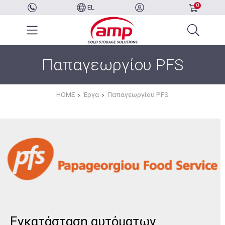
0
EL
Παπαγεωργίου PFS
HOME
Έργα
Παπαγεωργίου PFS
Εγκατάσταση αυτόματων