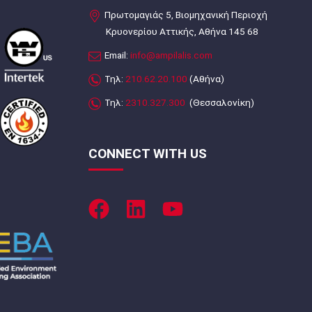
Πρωτομαγιάς 5, Βιομηχανική Περιοχή
Κρυονερίου Αττικής, Αθήνα 145 68
Email:
info@ampilalis.com
Τηλ:
210.62.20.100
(Αθήνα)
Τηλ:
2310.327.300
(Θεσσαλονίκη)
CONNECT WITH US