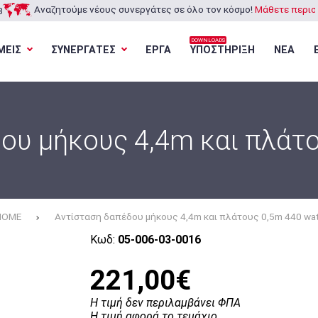
Αναζητούμε νέους συνεργάτες σε όλο τον κόσμο!
Μάθετε περισσ
3
DOWNLOADS
ΜΕΙΣ
ΣΥΝΕΡΓΑΤΕΣ
ΕΡΓΑ
ΥΠΟΣΤΗΡΙΞΗ
ΝΕΑ
Φόρτωση...
Φόρτωση...
Φόρτωση...
Φόρτωση...
ου μήκους 4,4m και πλάτο
HOME
Αντίσταση δαπέδου μήκους 4,4m και πλάτους 0,5m 440 wa
Κωδ:
05-006-03-0016
221,00€
Η τιμή δεν περιλαμβάνει ΦΠΑ
Η τιμή αφορά το τεμάχιο