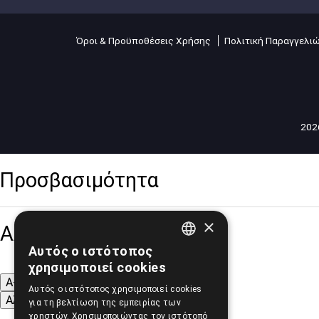
Όροι & Προϋποθέσεις Χρήσης
Πολιτική Παραγγελι
2026
Προσβασιμότητα
×
Αλλαγή Μεγέθους
Αυτός ο ιστότοπος
GREEK
χρησιμοποιεί cookies
ENGLISH
A-
A+
A
Αυτός ο ιστότοπος χρησιμοποιεί cookies
Αλλαγή Γραμματοσειράς
για τη βελτίωση της εμπειρίας των
χρηστών. Χρησιμοποιώντας τον ιστότοπό