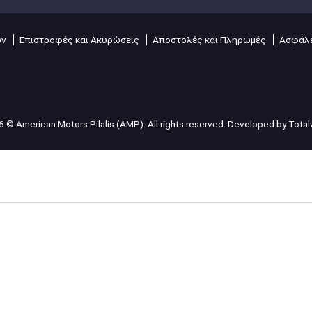
ών
Επιστροφές και Ακυρώσεις
Αποστολές και Πληρωμές
Ασφάλε
 © American Motors Pilalis (AMP). All rights reserved. Developed by
Tota