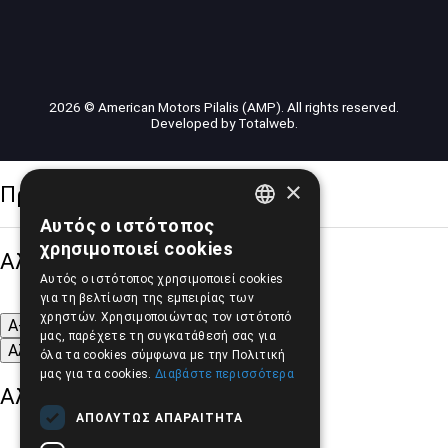
2026 © American Motors Pilalis (AMP). All rights reserved.
Developed by
Totalweb
.
×
Προσβασιμότητα
Αυτός ο ιστότοπος
GREEK
χρησιμοποιεί cookies
Αλλαγή Μεγέθους
ENGLISH
Αυτός ο ιστότοπος χρησιμοποιεί cookies
για τη βελτίωση της εμπειρίας των
χρηστών. Χρησιμοποιώντας τον ιστότοπό
A-
A+
A
μας, παρέχετε τη συγκατάθεσή σας για
Αλλαγή Γραμματοσειράς
όλα τα cookies σύμφωνα με την Πολιτική
μας για τα cookies.
Διαβάστε περισσότερα
Αλλαγή Χρώματος
ΑΠΟΛΎΤΩΣ ΑΠΑΡΑΊΤΗΤΑ