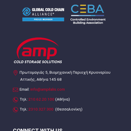
Πρωτομαγιάς 5, Βιομηχανική Περιοχή Κρυονερίου
Αττικής, Αθήνα 145 68
Email:
info@ampilalis.com
Τηλ:
210.62.20.100
(Αθήνα)
Τηλ:
2310.327.300
(Θεσσαλονίκη)
CONNECT WITH US