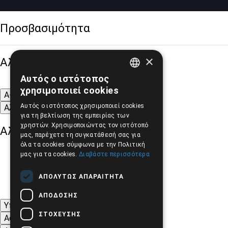
Προσβασιμότητα
×
Αλλαγή Μεγέθους
Αυτός ο ιστότοπος
GREEK
χρησιμοποιεί cookies
A-
A+
A
ENGLISH
Αυτός ο ιστότοπος χρησιμοποιεί cookies
Αλλαγή Γραμματοσειράς
για τη βελτίωση της εμπειρίας των
χρηστών. Χρησιμοποιώντας τον ιστότοπό
Αλλαγή Χρώματος
μας, παρέχετε τη συγκατάθεσή σας για
όλα τα cookies σύμφωνα με την Πολιτική
μας για τα cookies.
Διαβάστε περισσότερα
ΑΠΟΛΎΤΩΣ ΑΠΑΡΑΊΤΗΤΑ
ΑΠΌΔΟΣΗΣ
Υπογράμμιση συνδέσμων
ΣΤΌΧΕΥΣΗΣ
Ασπρόμαυρες Εικόνες