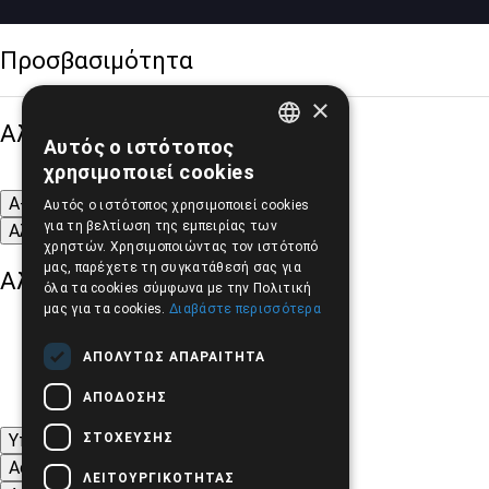
Προσβασιμότητα
×
Αλλαγή Μεγέθους
Αυτός ο ιστότοπος
GREEK
χρησιμοποιεί cookies
ENGLISH
A-
A+
A
Αυτός ο ιστότοπος χρησιμοποιεί cookies
για τη βελτίωση της εμπειρίας των
Αλλαγή Γραμματοσειράς
χρηστών. Χρησιμοποιώντας τον ιστότοπό
μας, παρέχετε τη συγκατάθεσή σας για
Αλλαγή Χρώματος
όλα τα cookies σύμφωνα με την Πολιτική
μας για τα cookies.
Διαβάστε περισσότερα
ΑΠΟΛΎΤΩΣ ΑΠΑΡΑΊΤΗΤΑ
ΑΠΌΔΟΣΗΣ
ΣΤΌΧΕΥΣΗΣ
Υπογράμμιση συνδέσμων
Ασπρόμαυρες Εικόνες
ΛΕΙΤΟΥΡΓΙΚΌΤΗΤΑΣ