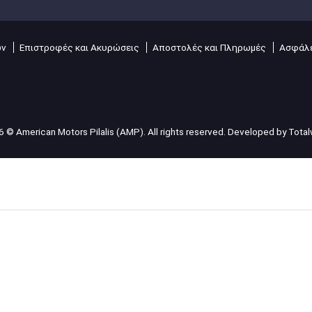
ών
Επιστροφές και Ακυρώσεις
Αποστολές και Πληρωμές
Ασφάλε
 © American Motors Pilalis (AMP). All rights reserved. Developed by
Tota