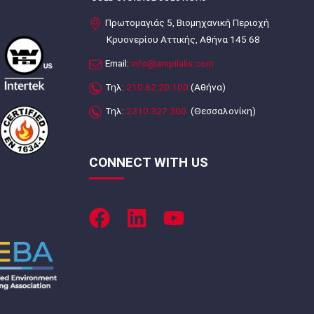
Πρωτομαγιάς 5, Βιομηχανική Περιοχή
Κρυονερίου Αττικής, Αθήνα 145 68
Email:
info@ampilalis.com
Τηλ:
210.62.20.100
(Αθήνα)
Τηλ:
2310.327.300
(Θεσσαλονίκη)
CONNECT WITH US