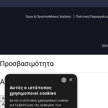
Όροι & Προϋποθέσεις Χρήσης
Πολιτική Παραγγελι
2026
Προσβασιμότητα
×
Αλλαγή Μεγέθους
Αυτός ο ιστότοπος
GREEK
χρησιμοποιεί cookies
ENGLISH
A-
A+
A
Αυτός ο ιστότοπος χρησιμοποιεί cookies
Αλλαγή Γραμματοσειράς
για τη βελτίωση της εμπειρίας των