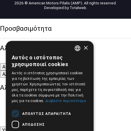
2026 © American Motors Pilalis (AMP). All rights reserved.
Developed by
Totalweb
.
Προσβασιμότητα
×
Αλλαγή Μεγέθους
Αυτός ο ιστότοπος
GREEK
χρησιμοποιεί cookies
A-
A+
A
ENGLISH
Αυτός ο ιστότοπος χρησιμοποιεί cookies
Αλλαγή Γραμματοσειράς
για τη βελτίωση της εμπειρίας των
χρηστών. Χρησιμοποιώντας τον ιστότοπό
Αλλαγή Χρώματος
μας, παρέχετε τη συγκατάθεσή σας για
όλα τα cookies σύμφωνα με την Πολιτική
μας για τα cookies.
Διαβάστε περισσότερα
ΑΠΟΛΎΤΩΣ ΑΠΑΡΑΊΤΗΤΑ
ΑΠΌΔΟΣΗΣ
Υπογράμμιση συνδέσμων