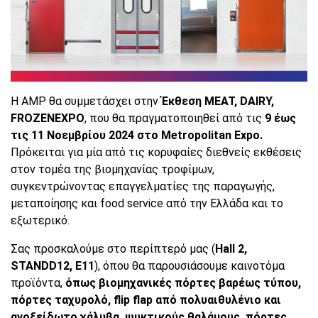
Η AMP θα συμμετάσχει στην
Έκθεση
MEAT
,
DAIRY
,
FROZEN
EXPO
, που θα πραγματοποιηθεί από τις
9 έως
τις 11 Νοεμβρίου 2024 στο
Metropolitan
Expo
.
Πρόκειται για μία από τις κορυφαίες διεθνείς εκθέσεις
στον τομέα της βιομηχανίας τροφίμων,
συγκεντρώνοντας επαγγελματίες της παραγωγής,
μεταποίησης και food service από την Ελλάδα και το
εξωτερικό.
Σας προσκαλούμε στο περίπτερό μας (
Hall
2,
STAND
D
12,
E
11
), όπου θα παρουσιάσουμε καινοτόμα
προϊόντα,
όπως βιομηχανικές πόρτες βαρέως τύπου,
πόρτες ταχυρολό, flip flap από πολυαιθυλένιο και
ανοξείδωτο χάλυβα, ψυκτικούς θαλάμους, πόρτες