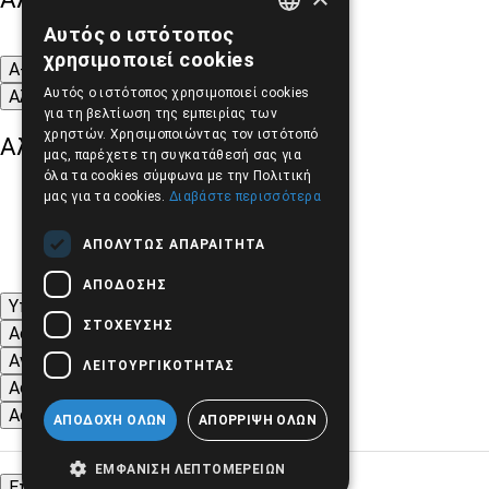
Αυτός ο ιστότοπος
GREEK
χρησιμοποιεί cookies
A-
A+
A
ENGLISH
Αυτός ο ιστότοπος χρησιμοποιεί cookies
Αλλαγή Γραμματοσειράς
για τη βελτίωση της εμπειρίας των
χρηστών. Χρησιμοποιώντας τον ιστότοπό
Αλλαγή Χρώματος
μας, παρέχετε τη συγκατάθεσή σας για
όλα τα cookies σύμφωνα με την Πολιτική
μας για τα cookies.
Διαβάστε περισσότερα
ΑΠΟΛΎΤΩΣ ΑΠΑΡΑΊΤΗΤΑ
ΑΠΌΔΟΣΗΣ
Υπογράμμιση συνδέσμων
ΣΤΌΧΕΥΣΗΣ
Ασπρόμαυρες Εικόνες
Αντίθεση Χρωμάτων και Εικόνων
ΛΕΙΤΟΥΡΓΙΚΌΤΗΤΑΣ
Αφαίρεση κινούμενων εικόνων
Αφαίρεση Στυλ
ΑΠΟΔΟΧΉ ΌΛΩΝ
ΑΠΌΡΡΙΨΗ ΌΛΩΝ
ΕΜΦΆΝΙΣΗ ΛΕΠΤΟΜΕΡΕΙΏΝ
Επαναφορά