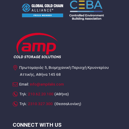
Πρωτομαγιάς 5, Βιομηχανική Περιοχή Κρυονερίου
Αττικής, Αθήνα 145 68
Email:
info@ampilalis.com
Τηλ:
210.62.20.100
(Αθήνα)
Τηλ:
2310.327.300
(Θεσσαλονίκη)
CONNECT WITH US