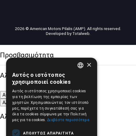
2026 © American Motors Pilalis (AMP). All rights reserved.
Developed by
Totalweb
.
Προσβασιμότητα
×
Αλλαγή Μεγέθους
Αυτός ο ιστότοπος
GREEK
χρησιμοποιεί cookies
ENGLISH
Αυτός ο ιστότοπος χρησιμοποιεί cookies
A-
A+
A
για τη βελτίωση της εμπειρίας των
Αλλαγή Γραμματοσειράς
χρηστών. Χρησιμοποιώντας τον ιστότοπό
μας, παρέχετε τη συγκατάθεσή σας για
όλα τα cookies σύμφωνα με την Πολιτική
Αλλαγή Χρώματος
μας για τα cookies.
Διαβάστε περισσότερα
ΑΠΟΛΎΤΩΣ ΑΠΑΡΑΊΤΗΤΑ