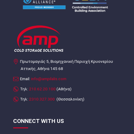
Πρωτομαγιάς 5, Βιομηχανική Περιοχή Κρυονερίου
Αττικής, Αθήνα 145 68
Email:
info@ampilalis.com
Τηλ:
210.62.20.100
(Αθήνα)
Τηλ:
2310.327.300
(Θεσσαλονίκη)
CONNECT WITH US