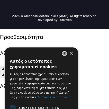
2026 © American Motors Pilalis (AMP). All rights reserved.
Developed by
Totalweb
.
Προσβασιμότητα
×
Αλλαγή Μεγέθους
Αυτός ο ιστότοπος
GREEK
χρησιμοποιεί cookies
A-
A+
A
ENGLISH
Αυτός ο ιστότοπος χρησιμοποιεί cookies
Αλλαγή Γραμματοσειράς
για τη βελτίωση της εμπειρίας των
χρηστών. Χρησιμοποιώντας τον ιστότοπό
Αλλαγή Χρώματος
μας, παρέχετε τη συγκατάθεσή σας για
όλα τα cookies σύμφωνα με την Πολιτική
μας για τα cookies.
Διαβάστε περισσότερα
ΑΠΟΛΎΤΩΣ ΑΠΑΡΑΊΤΗΤΑ