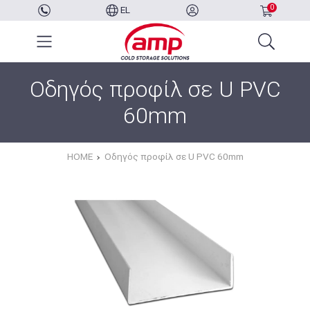
0
EL
Οδηγός προφίλ σε U PVC
60mm
HOME
Οδηγός προφίλ σε U PVC 60mm