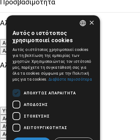
Προσβασιμότητα
×
Αλλαγή Μεγέθους
Αυτός ο ιστότοπος
GREEK
χρησιμοποιεί cookies
A-
A+
A
ENGLISH
Αυτός ο ιστότοπος χρησιμοποιεί cookies
Αλλαγή Γραμματοσειράς
για τη βελτίωση της εμπειρίας των
χρηστών. Χρησιμοποιώντας τον ιστότοπό
Αλλαγή Χρώματος
μας, παρέχετε τη συγκατάθεσή σας για
όλα τα cookies σύμφωνα με την Πολιτική
μας για τα cookies.
Διαβάστε περισσότερα
ΑΠΟΛΎΤΩΣ ΑΠΑΡΑΊΤΗΤΑ
ΑΠΌΔΟΣΗΣ
Υπογράμμιση συνδέσμων
ΣΤΌΧΕΥΣΗΣ
Ασπρόμαυρες Εικόνες
Αντίθεση Χρωμάτων και Εικόνων
ΛΕΙΤΟΥΡΓΙΚΌΤΗΤΑΣ
Αφαίρεση κινούμενων εικόνων