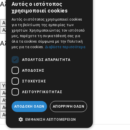
Αλλαγή Μεγέθους
Αυτός ο ιστότοπος
GREEK
χρησιμοποιεί cookies
ENGLISH
Αυτός ο ιστότοπος χρησιμοποιεί cookies
A-
A+
A
για τη βελτίωση της εμπειρίας των
Αλλαγή Γραμματοσειράς
χρηστών. Χρησιμοποιώντας τον ιστότοπό
μας, παρέχετε τη συγκατάθεσή σας για
όλα τα cookies σύμφωνα με την Πολιτική
Αλλαγή Χρώματος
μας για τα cookies.
Διαβάστε περισσότερα
ΑΠΟΛΎΤΩΣ ΑΠΑΡΑΊΤΗΤΑ
ΑΠΌΔΟΣΗΣ
ΣΤΌΧΕΥΣΗΣ
Υπογράμμιση συνδέσμων
ΛΕΙΤΟΥΡΓΙΚΌΤΗΤΑΣ
Ασπρόμαυρες Εικόνες
Αντίθεση Χρωμάτων και Εικόνων
ΑΠΟΔΟΧΉ ΌΛΩΝ
ΑΠΌΡΡΙΨΗ ΌΛΩΝ
Αφαίρεση κινούμενων εικόνων
Αφαίρεση Στυλ
ΕΜΦΆΝΙΣΗ ΛΕΠΤΟΜΕΡΕΙΏΝ