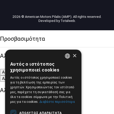
2026 © American Motors Pilalis (AMP). All rights reserved.
Developed by
Totalweb
.
Προσβασιμότητα
×
Αλλαγή Μεγέθους
Αυτός ο ιστότοπος
GREEK
χρησιμοποιεί cookies
A-
A+
A
ENGLISH
Αυτός ο ιστότοπος χρησιμοποιεί cookies
Αλλαγή Γραμματοσειράς
για τη βελτίωση της εμπειρίας των
χρηστών. Χρησιμοποιώντας τον ιστότοπό
Αλλαγή Χρώματος
μας, παρέχετε τη συγκατάθεσή σας για
όλα τα cookies σύμφωνα με την Πολιτική
μας για τα cookies.
Διαβάστε περισσότερα
ΑΠΟΛΎΤΩΣ ΑΠΑΡΑΊΤΗΤΑ