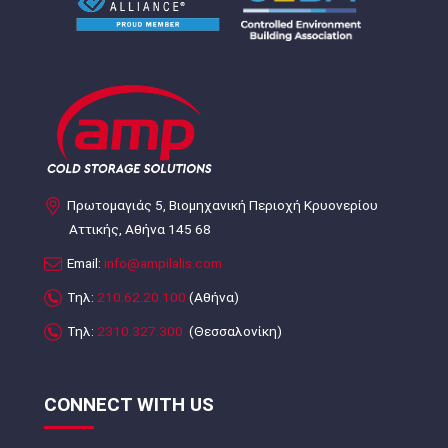
Πρωτομαγιάς 5, Βιομηχανική Περιοχή Κρυονερίου
Αττικής, Αθήνα 145 68
Email:
info@ampilalis.com
Τηλ:
210.62.20.100
(Αθήνα)
Τηλ:
2310.327.300
(Θεσσαλονίκη)
CONNECT WITH US