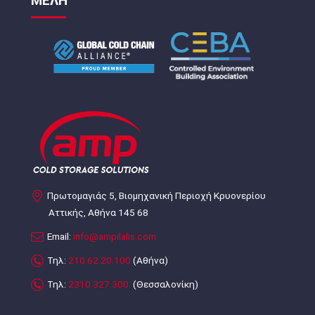
ΜΕΛΗ
Πρωτομαγιάς 5, Βιομηχανική Περιοχή Κρυονερίου
Αττικής, Αθήνα 145 68
Email:
info@ampilalis.com
Τηλ:
210.62.20.100
(Αθήνα)
Τηλ:
2310.327.300
(Θεσσαλονίκη)