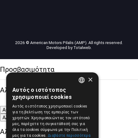
2026 © American Motors Pilalis (AMP). All rights reserved.
Developed by
Totalweb
.
Προσβασιμότητα
×
Αλλαγή Μεγέθους
Αυτός ο ιστότοπος
GREEK
χρησιμοποιεί cookies
ENGLISH
Αυτός ο ιστότοπος χρησιμοποιεί cookies
A-
A+
A
για τη βελτίωση της εμπειρίας των
Αλλαγή Γραμματοσειράς
χρηστών. Χρησιμοποιώντας τον ιστότοπό
μας, παρέχετε τη συγκατάθεσή σας για
Αλλαγή Χρώματος
όλα τα cookies σύμφωνα με την Πολιτική
μας για τα cookies.
Διαβάστε περισσότερα