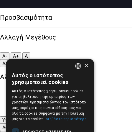
Προσβασιμότητα
Αλλαγή Μεγέθους
A-
A+
A
×
Αλλαγή Γραμματοσειράς
Αυτός ο ιστότοπος
Αλλαγή Χρώματος
GREEK
χρησιμοποιεί cookies
ENGLISH
Αυτός ο ιστότοπος χρησιμοποιεί cookies
για τη βελτίωση της εμπειρίας των
χρηστών. Χρησιμοποιώντας τον ιστότοπό
μας, παρέχετε τη συγκατάθεσή σας για
όλα τα cookies σύμφωνα με την Πολιτική
μας για τα cookies.
Διαβάστε περισσότερα
Υπογράμμιση συνδέσμων
Ασπρόμαυρες Εικόνες
ΑΠΟΛΎΤΩΣ ΑΠΑΡΑΊΤΗΤΑ