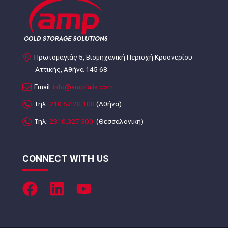
Πρωτομαγιάς 5, Βιομηχανική Περιοχή Κρυονερίου
Αττικής, Αθήνα 145 68
Email:
info@ampilalis.com
Τηλ:
210.62.20.100
(Αθήνα)
Τηλ:
2310.327.300
(Θεσσαλονίκη)
CONNECT WITH US