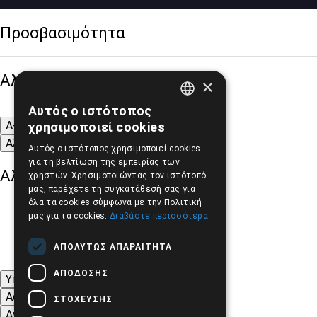
Προσβασιμότητα
Αλλαγή Μεγέθους
×
Αυτός ο ιστότοπος
GREEK
A-
A+
A
χρησιμοποιεί cookies
ENGLISH
Αλλαγή Γραμματοσειράς
Αυτός ο ιστότοπος χρησιμοποιεί cookies
για τη βελτίωση της εμπειρίας των
Αλλαγή Χρώματος
χρηστών. Χρησιμοποιώντας τον ιστότοπό
μας, παρέχετε τη συγκατάθεσή σας για
όλα τα cookies σύμφωνα με την Πολιτική
μας για τα cookies.
Διαβάστε περισσότερα
ΑΠΟΛΎΤΩΣ ΑΠΑΡΑΊΤΗΤΑ
ΑΠΌΔΟΣΗΣ
Υπογράμμιση συνδέσμων
Ασπρόμαυρες Εικόνες
ΣΤΌΧΕΥΣΗΣ
Αντίθεση Χρωμάτων και Εικόνων