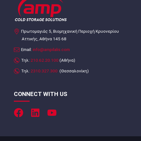
Πρωτομαγιάς 5, Βιομηχανική Περιοχή Κρυονερίου
Αττικής, Αθήνα 145 68
Email:
info@ampilalis.com
Τηλ:
210.62.20.100
(Αθήνα)
Τηλ:
2310.327.300
(Θεσσαλονίκη)
CONNECT WITH US