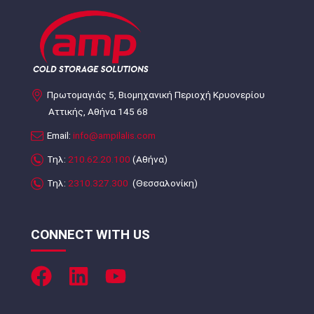
Πρωτομαγιάς 5, Βιομηχανική Περιοχή Κρυονερίου
Αττικής, Αθήνα 145 68
Email:
info@ampilalis.com
Τηλ:
210.62.20.100
(Αθήνα)
Τηλ:
2310.327.300
(Θεσσαλονίκη)
CONNECT WITH US