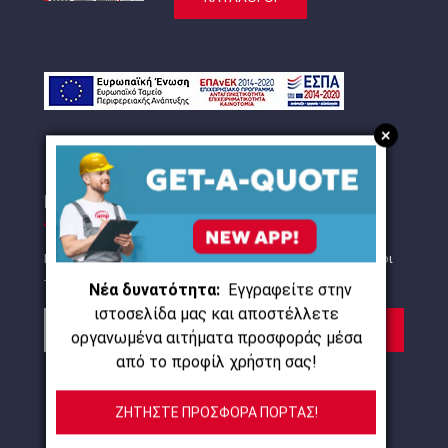
+
NEWSLETTER
Εγγραφείτε στο newsletter μας για να μαθαίνετε πρώτοι
τις προσφορές και τα νέα μας προϊόντα!
Νέα δυνατότητα:
Εγγραφείτε στην
ιστοσελίδα μας και αποστέλλετε
ΕΓΓΡΑΦΗ
οργανωμένα αιτήματα προσφοράς μέσα
από το προφίλ χρήστη σας!
Συμφωνώ με τους
όρους χρήσης
και τη πολιτική
προστασίας προσωπικών δεδομένων
ΖΗΤΗΣΤΕ ΠΡΟΣΦΟΡΑ ΠΟΡΤΑΣ!