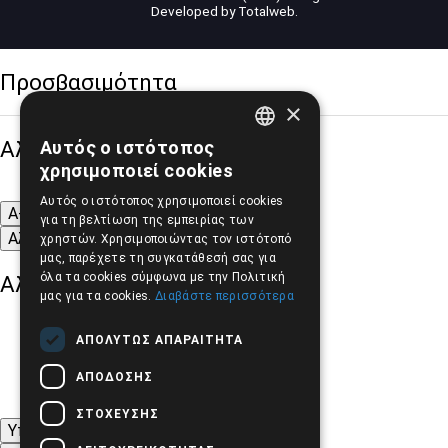
Developed by
Totalweb
.
Προσβασιμότητα
×
Αλλαγή Μεγέθους
Αυτός ο ιστότοπος
GREEK
χρησιμοποιεί cookies
ENGLISH
Αυτός ο ιστότοπος χρησιμοποιεί cookies
A-
A+
A
για τη βελτίωση της εμπειρίας των
Αλλαγή Γραμματοσειράς
χρηστών. Χρησιμοποιώντας τον ιστότοπό
μας, παρέχετε τη συγκατάθεσή σας για
όλα τα cookies σύμφωνα με την Πολιτική
Αλλαγή Χρώματος
μας για τα cookies.
Διαβάστε περισσότερα
ΑΠΟΛΎΤΩΣ ΑΠΑΡΑΊΤΗΤΑ
ΑΠΌΔΟΣΗΣ
ΣΤΌΧΕΥΣΗΣ
Υπογράμμιση συνδέσμων