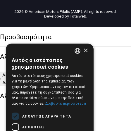
2026 © American Motors Pilalis (AMP). All rights reserved.
Developed by
Totalweb
.
Προσβασιμότητα
×
Αλλαγή Μεγέθους
Αυτός ο ιστότοπος
GREEK
χρησιμοποιεί cookies
ENGLISH
A-
A+
A
Αυτός ο ιστότοπος χρησιμοποιεί cookies
για τη βελτίωση της εμπειρίας των
Αλλαγή Γραμματοσειράς
χρηστών. Χρησιμοποιώντας τον ιστότοπό
μας, παρέχετε τη συγκατάθεσή σας για
Αλλαγή Χρώματος
όλα τα cookies σύμφωνα με την Πολιτική
μας για τα cookies.
Διαβάστε περισσότερα
ΑΠΟΛΎΤΩΣ ΑΠΑΡΑΊΤΗΤΑ
ΑΠΌΔΟΣΗΣ