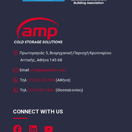
Πρωτομαγιάς 5, Βιομηχανική Περιοχή Κρυονερίου
Αττικής, Αθήνα 145 68
Email:
info@ampilalis.com
Τηλ:
210.62.20.100
(Αθήνα)
Τηλ:
2310.327.300
(Θεσσαλονίκη)
CONNECT WITH US