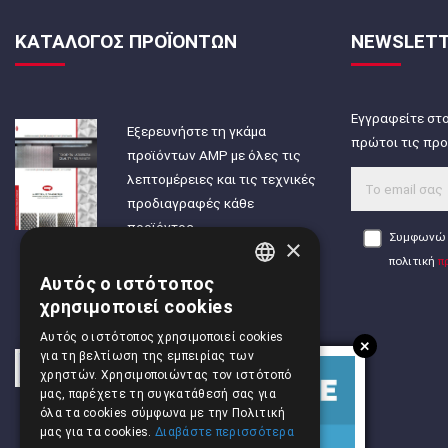
ΚΑΤΑΛΟΓΟΣ ΠΡΟΪΟΝΤΩΝ
NEWSLET
Εγγραφείτε στο
Εξερευνήστε τη γκάμα
πρώτοι τις προ
προϊόντων AMP με όλες τις
Προσβασιμότητα
λεπτομέρειες και τις τεχνικές
προδιαγραφές κάθε
προϊόντος
Συμφωνώ 
×
Αλλαγή Μεγέθους
πολιτική
π
ΚΑΤΑΛΟΓΟΙ
Αυτός ο ιστότοπος
GREEK
χρησιμοποιεί cookies
ENGLISH
A-
A+
A
Αυτός ο ιστότοπος χρησιμοποιεί cookies
+
Αλλαγή Γραμματοσειράς
για τη βελτίωση της εμπειρίας των
χρηστών. Χρησιμοποιώντας τον ιστότοπό
Αλλαγή Χρώματος
μας, παρέχετε τη συγκατάθεσή σας για
όλα τα cookies σύμφωνα με την Πολιτική
μας για τα cookies.
Διαβάστε περισσότερα