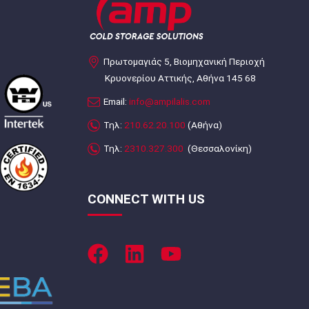
Πρωτομαγιάς 5, Βιομηχανική Περιοχή
Κρυονερίου Αττικής, Αθήνα 145 68
Email:
info@ampilalis.com
Τηλ:
210.62.20.100
(Αθήνα)
Τηλ:
2310.327.300
(Θεσσαλονίκη)
CONNECT WITH US