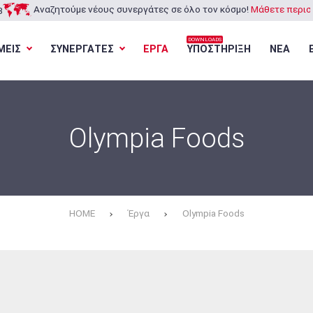
Αναζητούμε νέους συνεργάτες σε όλο τον κόσμο!
Μάθετε περισσ
3
DOWNLOADS
ΜΕΙΣ
ΣΥΝΕΡΓΑΤΕΣ
ΕΡΓΑ
ΥΠΟΣΤΗΡΙΞΗ
ΝΕΑ
Φόρτωση...
Φόρτωση...
Φόρτωση...
Φόρτωση...
Olympia Foods
HOME
Έργα
Olympia Foods