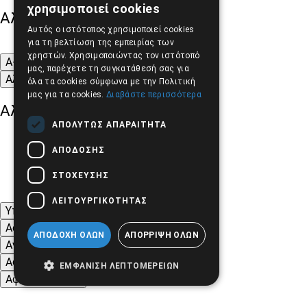
χρησιμοποιεί cookies
Αλλαγή Μεγέθους
ENGLISH
Αυτός ο ιστότοπος χρησιμοποιεί cookies
για τη βελτίωση της εμπειρίας των
χρηστών. Χρησιμοποιώντας τον ιστότοπό
A-
A+
A
μας, παρέχετε τη συγκατάθεσή σας για
Αλλαγή Γραμματοσειράς
όλα τα cookies σύμφωνα με την Πολιτική
μας για τα cookies.
Διαβάστε περισσότερα
Αλλαγή Χρώματος
ΑΠΟΛΎΤΩΣ ΑΠΑΡΑΊΤΗΤΑ
ΑΠΌΔΟΣΗΣ
ΣΤΌΧΕΥΣΗΣ
ΛΕΙΤΟΥΡΓΙΚΌΤΗΤΑΣ
Υπογράμμιση συνδέσμων
Ασπρόμαυρες Εικόνες
ΑΠΟΔΟΧΉ ΌΛΩΝ
ΑΠΌΡΡΙΨΗ ΌΛΩΝ
Αντίθεση Χρωμάτων και Εικόνων
Αφαίρεση κινούμενων εικόνων
ΕΜΦΆΝΙΣΗ ΛΕΠΤΟΜΕΡΕΙΏΝ
Αφαίρεση Στυλ