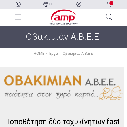
0
EL
Οβακιμιάν Α.Β.Ε.Ε.
HOME
Έργα
Οβακιμιάν Α.Β.Ε.Ε.
Τοποθέτηση δύο ταχυκίνητων fast