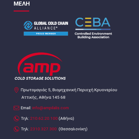
ΜΕΛΗ
Πρωτομαγιάς 5, Βιομηχανική Περιοχή Κρυονερίου
Αττικής, Αθήνα 145 68
Email:
info@ampilalis.com
Τηλ:
210.62.20.100
(Αθήνα)
Τηλ:
2310.327.300
(Θεσσαλονίκη)