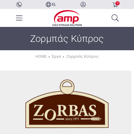
0
EL
Ζορμπάς Κύπρος
HOME
Έργα
Ζορμπάς Κύπρος