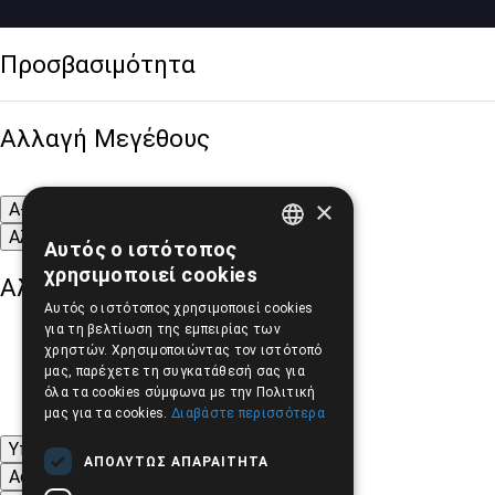
Προσβασιμότητα
Αλλαγή Μεγέθους
×
A-
A+
A
Αλλαγή Γραμματοσειράς
Αυτός ο ιστότοπος
GREEK
χρησιμοποιεί cookies
Αλλαγή Χρώματος
ENGLISH
Αυτός ο ιστότοπος χρησιμοποιεί cookies
για τη βελτίωση της εμπειρίας των
χρηστών. Χρησιμοποιώντας τον ιστότοπό
μας, παρέχετε τη συγκατάθεσή σας για
όλα τα cookies σύμφωνα με την Πολιτική
μας για τα cookies.
Διαβάστε περισσότερα
Υπογράμμιση συνδέσμων
ΑΠΟΛΎΤΩΣ ΑΠΑΡΑΊΤΗΤΑ
Ασπρόμαυρες Εικόνες