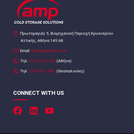
Πρωτομαγιάς 5, Βιομηχανική Περιοχή Κρυονερίου
Αττικής, Αθήνα 145 68
Email:
info@ampilalis.com
Τηλ:
210.62.20.100
(Αθήνα)
Τηλ:
2310.327.300
(Θεσσαλονίκη)
CONNECT WITH US