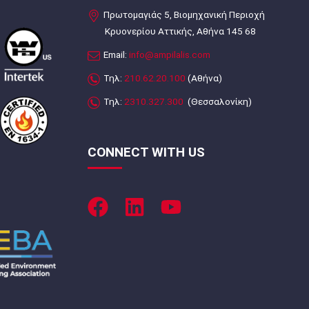
Πρωτομαγιάς 5, Βιομηχανική Περιοχή
Κρυονερίου Αττικής, Αθήνα 145 68
Email:
info@ampilalis.com
Τηλ:
210.62.20.100
(Αθήνα)
Τηλ:
2310.327.300
(Θεσσαλονίκη)
CONNECT WITH US