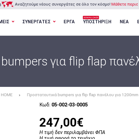
Αναζητούμε νέους συνεργάτες σε όλο τον κόσμο!
Μάθετε περισσ
3
DOWNLOADS
ΜΕΙΣ
ΣΥΝΕΡΓΑΤΕΣ
ΕΡΓΑ
ΥΠΟΣΤΗΡΙΞΗ
ΝΕΑ
Φόρτωση...
Φόρτωση...
Φόρτωση...
Φόρτωση...
bumpers για flip flap παν
HOME
Προστατευτικά bumpers για flip flap πανέλου για 1200mm
Κωδ:
05-002-03-0005
247,00€
Η τιμή δεν περιλαμβάνει ΦΠΑ
Η τιμή αφορά το τεμάχιο