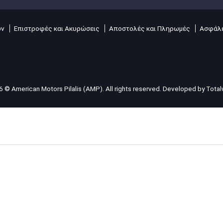
ών
Επιστροφές και Ακυρώσεις
Αποστολές και Πληρωμές
Ασφάλε
 © American Motors Pilalis (AMP). All rights reserved. Developed by
Tota