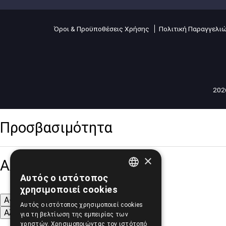
Όροι & Προϋποθέσεις Χρήσης
Πολιτική Παραγγελι
2026
Προσβασιμότητα
×
Αλλαγή Μεγέθους
Αυτός ο ιστότοπος
GREEK
χρησιμοποιεί cookies
ENGLISH
A-
A+
A
Αυτός ο ιστότοπος χρησιμοποιεί cookies
Αλλαγή Γραμματοσειράς
για τη βελτίωση της εμπειρίας των
χρηστών. Χρησιμοποιώντας τον ιστότοπό