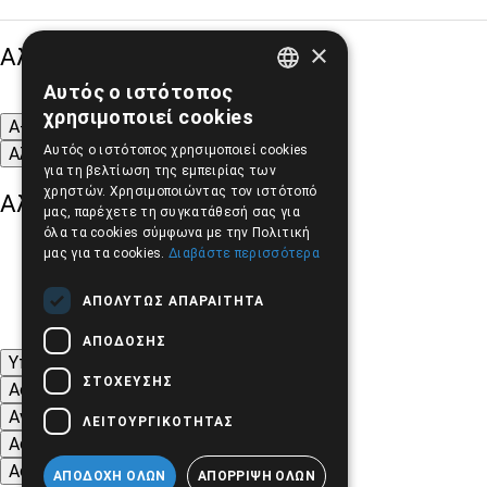
×
Αλλαγή Μεγέθους
Αυτός ο ιστότοπος
GREEK
χρησιμοποιεί cookies
A-
A+
A
ENGLISH
Αυτός ο ιστότοπος χρησιμοποιεί cookies
Αλλαγή Γραμματοσειράς
για τη βελτίωση της εμπειρίας των
χρηστών. Χρησιμοποιώντας τον ιστότοπό
Αλλαγή Χρώματος
μας, παρέχετε τη συγκατάθεσή σας για
όλα τα cookies σύμφωνα με την Πολιτική
μας για τα cookies.
Διαβάστε περισσότερα
ΑΠΟΛΎΤΩΣ ΑΠΑΡΑΊΤΗΤΑ
ΑΠΌΔΟΣΗΣ
Υπογράμμιση συνδέσμων
ΣΤΌΧΕΥΣΗΣ
Ασπρόμαυρες Εικόνες
Αντίθεση Χρωμάτων και Εικόνων
ΛΕΙΤΟΥΡΓΙΚΌΤΗΤΑΣ
Αφαίρεση κινούμενων εικόνων
Αφαίρεση Στυλ
ΑΠΟΔΟΧΉ ΌΛΩΝ
ΑΠΌΡΡΙΨΗ ΌΛΩΝ