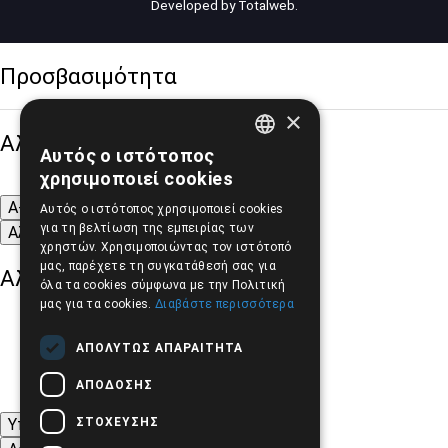
Developed by
Totalweb
.
Προσβασιμότητα
×
Αλλαγή Μεγέθους
Αυτός ο ιστότοπος
GREEK
χρησιμοποιεί cookies
ENGLISH
A-
A+
A
Αυτός ο ιστότοπος χρησιμοποιεί cookies
για τη βελτίωση της εμπειρίας των
Αλλαγή Γραμματοσειράς
χρηστών. Χρησιμοποιώντας τον ιστότοπό
μας, παρέχετε τη συγκατάθεσή σας για
Αλλαγή Χρώματος
όλα τα cookies σύμφωνα με την Πολιτική
μας για τα cookies.
Διαβάστε περισσότερα
ΑΠΟΛΎΤΩΣ ΑΠΑΡΑΊΤΗΤΑ
ΑΠΌΔΟΣΗΣ
ΣΤΌΧΕΥΣΗΣ
Υπογράμμιση συνδέσμων