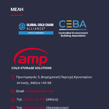
ΜΕΛΗ
Πρωτομαγιάς 5, Βιομηχανική Περιοχή Κρυονερίου
Αττικής, Αθήνα 145 68
Email:
info@ampilalis.com
Τηλ:
210.62.20.100
(Αθήνα)
Τηλ:
2310.327.300
(Θεσσαλονίκη)