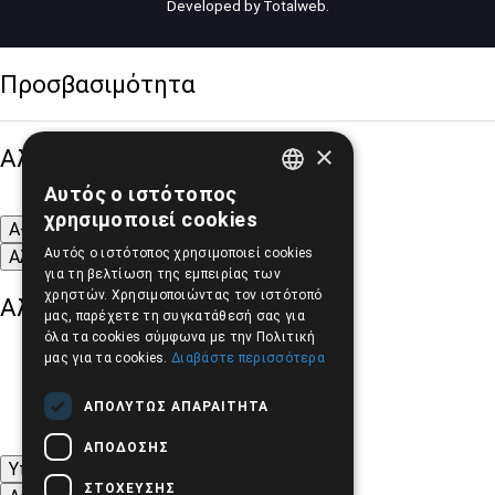
Developed by
Totalweb
.
Προσβασιμότητα
×
Αλλαγή Μεγέθους
Αυτός ο ιστότοπος
GREEK
χρησιμοποιεί cookies
A-
A+
A
ENGLISH
Αυτός ο ιστότοπος χρησιμοποιεί cookies
Αλλαγή Γραμματοσειράς
για τη βελτίωση της εμπειρίας των
χρηστών. Χρησιμοποιώντας τον ιστότοπό
Αλλαγή Χρώματος
μας, παρέχετε τη συγκατάθεσή σας για
όλα τα cookies σύμφωνα με την Πολιτική
μας για τα cookies.
Διαβάστε περισσότερα
ΑΠΟΛΎΤΩΣ ΑΠΑΡΑΊΤΗΤΑ
ΑΠΌΔΟΣΗΣ
Υπογράμμιση συνδέσμων
ΣΤΌΧΕΥΣΗΣ