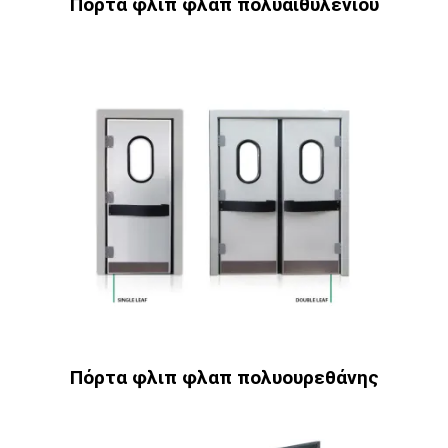
Πόρτα φλιπ φλαπ πολυαιθυλενίου
Πόρτα φλιπ φλαπ πολυουρεθάνης