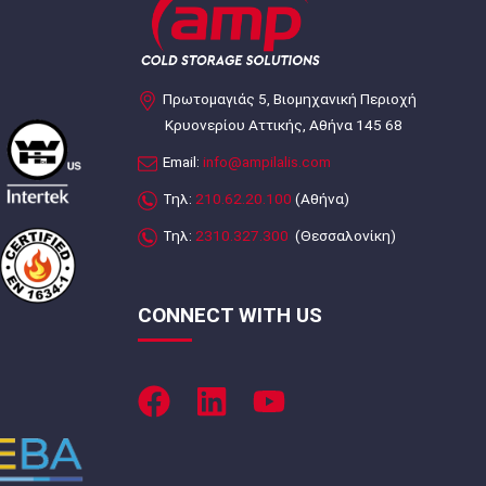
Πρωτομαγιάς 5, Βιομηχανική Περιοχή
Κρυονερίου Αττικής, Αθήνα 145 68
Email:
info@ampilalis.com
Τηλ:
210.62.20.100
(Αθήνα)
Τηλ:
2310.327.300
(Θεσσαλονίκη)
CONNECT WITH US