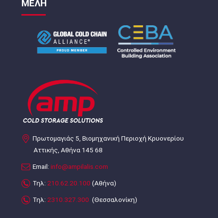
ΜΕΛΗ
Πρωτομαγιάς 5, Βιομηχανική Περιοχή Κρυονερίου
Αττικής, Αθήνα 145 68
Email:
info@ampilalis.com
Τηλ:
210.62.20.100
(Αθήνα)
Τηλ:
2310.327.300
(Θεσσαλονίκη)