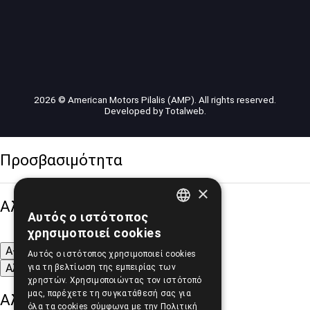
2026 © American Motors Pilalis (AMP). All rights reserved.
Developed by
Totalweb
.
Προσβασιμότητα
×
Αλλαγή Μεγέθους
Αυτός ο ιστότοπος
GREEK
χρησιμοποιεί cookies
ENGLISH
A-
A+
A
Αυτός ο ιστότοπος χρησιμοποιεί cookies
Αλλαγή Γραμματοσειράς
για τη βελτίωση της εμπειρίας των
χρηστών. Χρησιμοποιώντας τον ιστότοπό
μας, παρέχετε τη συγκατάθεσή σας για
Αλλαγή Χρώματος
όλα τα cookies σύμφωνα με την Πολιτική