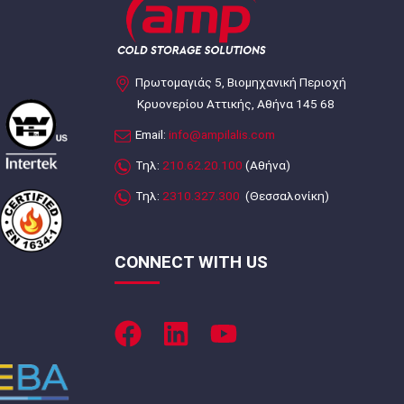
Πρωτομαγιάς 5, Βιομηχανική Περιοχή
Κρυονερίου Αττικής, Αθήνα 145 68
Email:
info@ampilalis.com
Τηλ:
210.62.20.100
(Αθήνα)
Τηλ:
2310.327.300
(Θεσσαλονίκη)
CONNECT WITH US