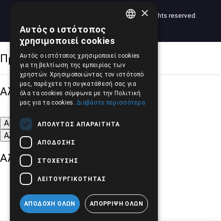
×
2026 © American Motors Pilalis (AMP). All rights reserved.
Developed by
Totalweb
.
Αυτός ο ιστότοπος
GREEK
χρησιμοποιεί cookies
ENGLISH
Προσβασιμότητα
Αυτός ο ιστότοπος χρησιμοποιεί cookies
για τη βελτίωση της εμπειρίας των
χρηστών. Χρησιμοποιώντας τον ιστότοπό
μας, παρέχετε τη συγκατάθεσή σας για
Αλλαγή Μεγέθους
όλα τα cookies σύμφωνα με την Πολιτική
μας για τα cookies.
Διαβάστε περισσότερα
A-
A+
A
ΑΠΟΛΎΤΩΣ ΑΠΑΡΑΊΤΗΤΑ
Αλλαγή Γραμματοσειράς
ΑΠΌΔΟΣΗΣ
Αλλαγή Χρώματος
ΣΤΌΧΕΥΣΗΣ
ΛΕΙΤΟΥΡΓΙΚΌΤΗΤΑΣ
ΑΠΟΔΟΧΉ ΌΛΩΝ
ΑΠΌΡΡΙΨΗ ΌΛΩΝ