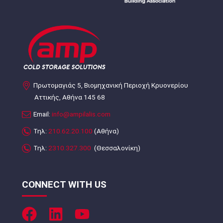
Πρωτομαγιάς 5, Βιομηχανική Περιοχή Κρυονερίου
Αττικής, Αθήνα 145 68
Email:
info@ampilalis.com
Τηλ:
210.62.20.100
(Αθήνα)
Τηλ:
2310.327.300
(Θεσσαλονίκη)
CONNECT WITH US