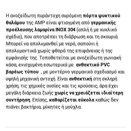
H ανοξείδωτη πυράντοχη συρόμενη
πόρτα ψυκτικού
θαλάμου
της AMP είναι φτιαγμένη από
γερμανικής
προέλευσης λαμαρίνα INOX 304
(απλή ή με κυκλικό
σχέδιο), που αποτρέπει τη διάβρωση και τη σκουριά.
Μπορεί να απολυμανθεί με νερό, σαπούνι ή
απολυμαντικά χωρίς φθορά της επιφάνειας ή της
εμφάνισής της. Τοποθετείται με ανοξείδωτη γωνιακή
κάσα, ενισχυμένη εσωτερικά με
ανθεκτικό PVC
βαρέως τύπου
, με μοντέρνο γερμανικό σχεδιασμό και
υψηλή μηχανική αντοχή. Είναι
ανθεκτική
στη σκληρή
χρήση, τις χημικές ουσίες και τις κρούσεις, άρα έχει
μεγάλη διάρκεια ζωής
χωρίς να χρειάζεται ιδιαίτερη
συντήρηση
. Επίσης,
καθαρίζεται εύκολα
καθώς δεν
πιάνει βακτήρια, μύκητες ή μούχλα.