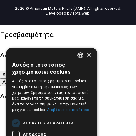
2026 © American Motors Pilalis (AMP). All rights reserved.
Developed by
Totalweb
.
Προσβασιμότητα
×
Αλλαγή Μεγέθους
Αυτός ο ιστότοπος
GREEK
χρησιμοποιεί cookies
A-
A+
A
ENGLISH
Αυτός ο ιστότοπος χρησιμοποιεί cookies
Αλλαγή Γραμματοσειράς
για τη βελτίωση της εμπειρίας των
χρηστών. Χρησιμοποιώντας τον ιστότοπό
Αλλαγή Χρώματος
μας, παρέχετε τη συγκατάθεσή σας για
όλα τα cookies σύμφωνα με την Πολιτική
μας για τα cookies.
Διαβάστε περισσότερα
ΑΠΟΛΎΤΩΣ ΑΠΑΡΑΊΤΗΤΑ
ΑΠΌΔΟΣΗΣ