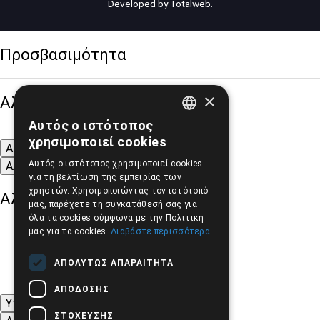
Developed by
Totalweb
.
Προσβασιμότητα
×
Αλλαγή Μεγέθους
Αυτός ο ιστότοπος
GREEK
χρησιμοποιεί cookies
A-
A+
A
ENGLISH
Αυτός ο ιστότοπος χρησιμοποιεί cookies
Αλλαγή Γραμματοσειράς
για τη βελτίωση της εμπειρίας των
χρηστών. Χρησιμοποιώντας τον ιστότοπό
Αλλαγή Χρώματος
μας, παρέχετε τη συγκατάθεσή σας για
όλα τα cookies σύμφωνα με την Πολιτική
μας για τα cookies.
Διαβάστε περισσότερα
ΑΠΟΛΎΤΩΣ ΑΠΑΡΑΊΤΗΤΑ
ΑΠΌΔΟΣΗΣ
Υπογράμμιση συνδέσμων
ΣΤΌΧΕΥΣΗΣ