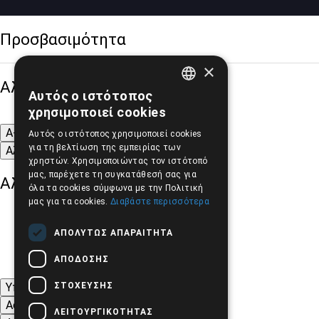
Προσβασιμότητα
×
Αλλαγή Μεγέθους
Αυτός ο ιστότοπος
GREEK
χρησιμοποιεί cookies
ENGLISH
A-
A+
A
Αυτός ο ιστότοπος χρησιμοποιεί cookies
για τη βελτίωση της εμπειρίας των
Αλλαγή Γραμματοσειράς
χρηστών. Χρησιμοποιώντας τον ιστότοπό
μας, παρέχετε τη συγκατάθεσή σας για
Αλλαγή Χρώματος
όλα τα cookies σύμφωνα με την Πολιτική
μας για τα cookies.
Διαβάστε περισσότερα
ΑΠΟΛΎΤΩΣ ΑΠΑΡΑΊΤΗΤΑ
ΑΠΌΔΟΣΗΣ
ΣΤΌΧΕΥΣΗΣ
Υπογράμμιση συνδέσμων
Ασπρόμαυρες Εικόνες
ΛΕΙΤΟΥΡΓΙΚΌΤΗΤΑΣ