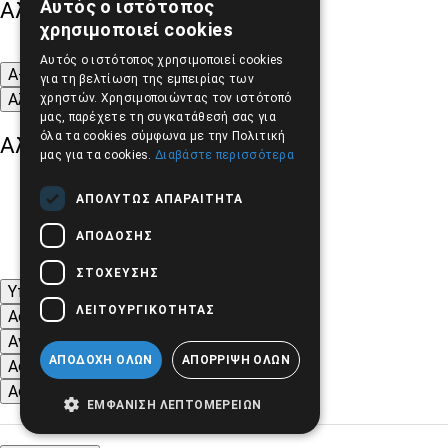
Αυτός ο ιστότοπος
Αλλαγή Μεγέθους
GREEK
χρησιμοποιεί cookies
ENGLISH
Αυτός ο ιστότοπος χρησιμοποιεί cookies
A-
A+
A
για τη βελτίωση της εμπειρίας των
Αλλαγή Γραμματοσειράς
χρηστών. Χρησιμοποιώντας τον ιστότοπό
μας, παρέχετε τη συγκατάθεσή σας για
όλα τα cookies σύμφωνα με την Πολιτική
Αλλαγή Χρώματος
μας για τα cookies.
Διαβάστε περισσότερα
ΑΠΟΛΎΤΩΣ ΑΠΑΡΑΊΤΗΤΑ
ΑΠΌΔΟΣΗΣ
ΣΤΌΧΕΥΣΗΣ
Υπογράμμιση συνδέσμων
ΛΕΙΤΟΥΡΓΙΚΌΤΗΤΑΣ
Ασπρόμαυρες Εικόνες
Αντίθεση Χρωμάτων και Εικόνων
ΑΠΟΔΟΧΉ ΌΛΩΝ
ΑΠΌΡΡΙΨΗ ΌΛΩΝ
Αφαίρεση κινούμενων εικόνων
Αφαίρεση Στυλ
ΕΜΦΆΝΙΣΗ ΛΕΠΤΟΜΕΡΕΙΏΝ