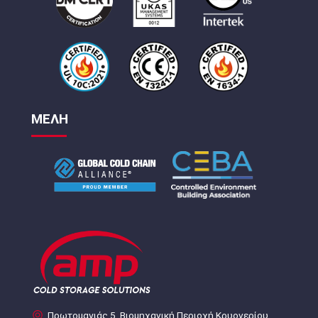
ΜΕΛΗ
Πρωτομαγιάς 5, Βιομηχανική Περιοχή Κρυονερίου