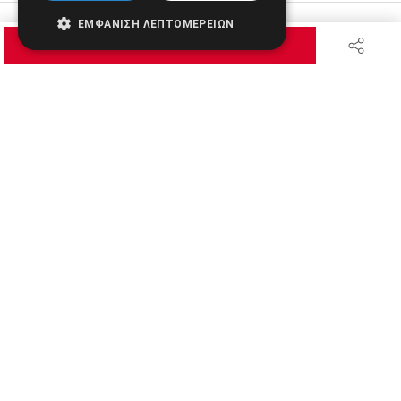
ΕΜΦΆΝΙΣΗ ΛΕΠΤΟΜΕΡΕΙΏΝ
Αλλαγή Μεγέθους
ΖΗΤΗΣΤΕ ΠΡΟΣΦΟΡΑ
A-
A+
A
Αλλαγή Γραμματοσειράς
Αλλαγή Χρώματος
Υπογράμμιση συνδέσμων
Ασπρόμαυρες Εικόνες
Αντίθεση Χρωμάτων και Εικόνων
Αφαίρεση κινούμενων εικόνων
Αφαίρεση Στυλ