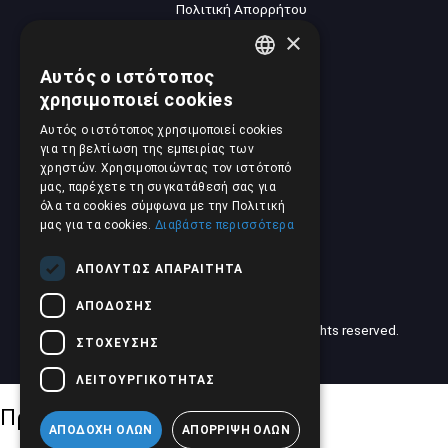
Πολιτική Απορρήτου
×
Αυτός ο ιστότοπος
GREEK
χρησιμοποιεί cookies
ENGLISH
Αυτός ο ιστότοπος χρησιμοποιεί cookies
για τη βελτίωση της εμπειρίας των
χρηστών. Χρησιμοποιώντας τον ιστότοπό
μας, παρέχετε τη συγκατάθεσή σας για
όλα τα cookies σύμφωνα με την Πολιτική
μας για τα cookies.
Διαβάστε περισσότερα
ΑΠΟΛΎΤΩΣ ΑΠΑΡΑΊΤΗΤΑ
ΑΠΌΔΟΣΗΣ
2026 © American Motors Pilalis (AMP). All rights reserved.
ΣΤΌΧΕΥΣΗΣ
Developed by
Totalweb
.
ΛΕΙΤΟΥΡΓΙΚΌΤΗΤΑΣ
Προσβασιμότητα
ΑΠΟΔΟΧΉ ΌΛΩΝ
ΑΠΌΡΡΙΨΗ ΌΛΩΝ