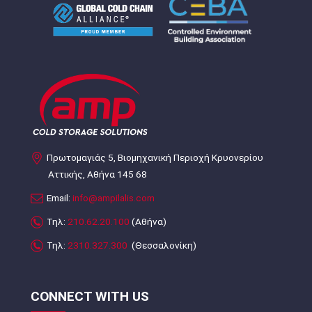
Πρωτομαγιάς 5, Βιομηχανική Περιοχή Κρυονερίου
Αττικής, Αθήνα 145 68
Email:
info@ampilalis.com
Τηλ:
210.62.20.100
(Αθήνα)
Τηλ:
2310.327.300
(Θεσσαλονίκη)
CONNECT WITH US