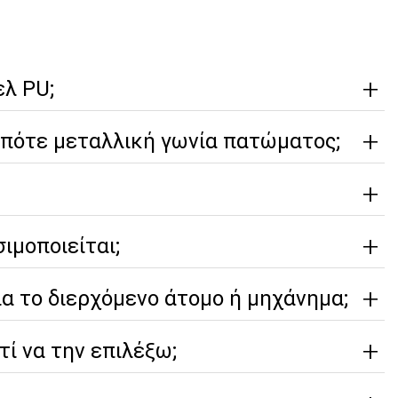
ελ PU;
 πότε μεταλλική γωνία πατώματος;
ιμοποιείται;
ια το διερχόμενο άτομο ή μηχάνημα;
τί να την επιλέξω;