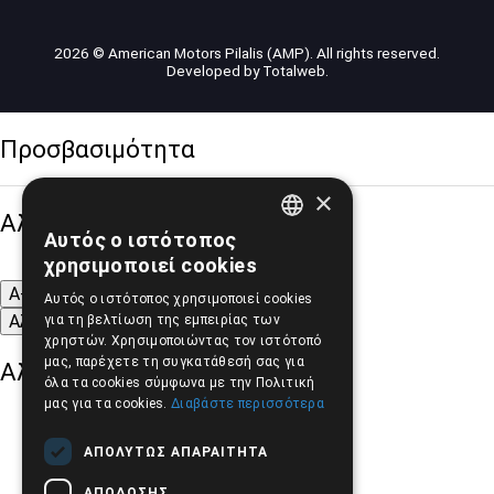
2026 © American Motors Pilalis (AMP). All rights reserved.
Developed by
Totalweb
.
Προσβασιμότητα
×
Αλλαγή Μεγέθους
Αυτός ο ιστότοπος
GREEK
χρησιμοποιεί cookies
ENGLISH
A-
A+
A
Αυτός ο ιστότοπος χρησιμοποιεί cookies
Αλλαγή Γραμματοσειράς
για τη βελτίωση της εμπειρίας των
χρηστών. Χρησιμοποιώντας τον ιστότοπό
μας, παρέχετε τη συγκατάθεσή σας για
Αλλαγή Χρώματος
όλα τα cookies σύμφωνα με την Πολιτική
μας για τα cookies.
Διαβάστε περισσότερα
ΑΠΟΛΎΤΩΣ ΑΠΑΡΑΊΤΗΤΑ
ΑΠΌΔΟΣΗΣ