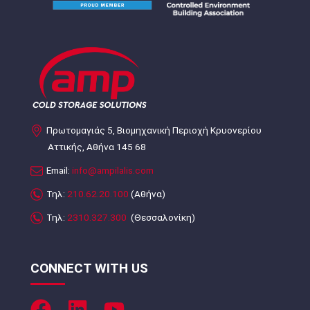
Πρωτομαγιάς 5, Βιομηχανική Περιοχή Κρυονερίου
Αττικής, Αθήνα 145 68
Email:
info@ampilalis.com
Τηλ:
210.62.20.100
(Αθήνα)
Τηλ:
2310.327.300
(Θεσσαλονίκη)
CONNECT WITH US