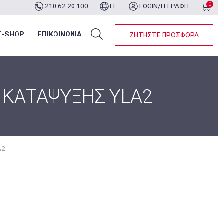
0
210 62 20 100
EL
LOGIN/ΕΓΓΡΑΦΗ
ότερα...
E-SHOP
ΕΠΙΚΟΙΝΩΝΙΑ
ΖΗΤΗΣΤΕ ΠΡΟΣΦΟΡΑ
 ΚΑΤΑΨΥΞΗΣ YLA2
A2