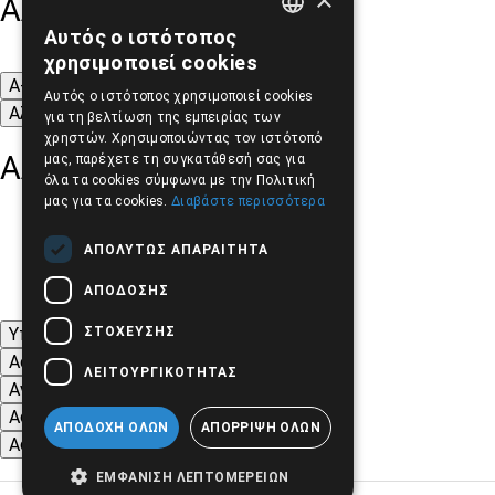
Αλλαγή Μεγέθους
Αυτός ο ιστότοπος
GREEK
χρησιμοποιεί cookies
ENGLISH
A-
A+
A
Αυτός ο ιστότοπος χρησιμοποιεί cookies
Αλλαγή Γραμματοσειράς
για τη βελτίωση της εμπειρίας των
χρηστών. Χρησιμοποιώντας τον ιστότοπό
Αλλαγή Χρώματος
μας, παρέχετε τη συγκατάθεσή σας για
όλα τα cookies σύμφωνα με την Πολιτική
μας για τα cookies.
Διαβάστε περισσότερα
ΑΠΟΛΎΤΩΣ ΑΠΑΡΑΊΤΗΤΑ
ΑΠΌΔΟΣΗΣ
ΣΤΌΧΕΥΣΗΣ
Υπογράμμιση συνδέσμων
Ασπρόμαυρες Εικόνες
ΛΕΙΤΟΥΡΓΙΚΌΤΗΤΑΣ
Αντίθεση Χρωμάτων και Εικόνων
Αφαίρεση κινούμενων εικόνων
ΑΠΟΔΟΧΉ ΌΛΩΝ
ΑΠΌΡΡΙΨΗ ΌΛΩΝ
Αφαίρεση Στυλ
ΕΜΦΆΝΙΣΗ ΛΕΠΤΟΜΕΡΕΙΏΝ