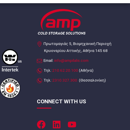
Πρωτομαγιάς 5, Βιομηχανική Περιοχή
Κρυονερίου Αττικής, Αθήνα 145 68
Email:
info@ampilalis.com
Τηλ:
210.62.20.100
(Αθήνα)
Τηλ:
2310.327.300
(Θεσσαλονίκη)
CONNECT WITH US