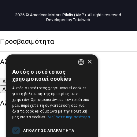
2026 © American Motors Pilalis (AMP). All rights reserved.
Developed by
Totalweb
.
Προσβασιμότητα
×
Αλλαγή Μεγέθους
Αυτός ο ιστότοπος
GREEK
χρησιμοποιεί cookies
A-
A+
A
ENGLISH
Αυτός ο ιστότοπος χρησιμοποιεί cookies
Αλλαγή Γραμματοσειράς
για τη βελτίωση της εμπειρίας των
χρηστών. Χρησιμοποιώντας τον ιστότοπό
Αλλαγή Χρώματος
μας, παρέχετε τη συγκατάθεσή σας για
όλα τα cookies σύμφωνα με την Πολιτική
μας για τα cookies.
Διαβάστε περισσότερα
ΑΠΟΛΎΤΩΣ ΑΠΑΡΑΊΤΗΤΑ