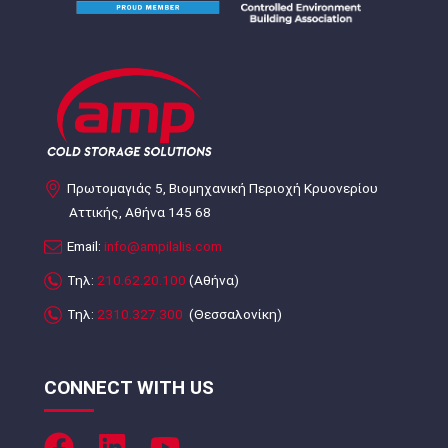
Πρωτομαγιάς 5, Βιομηχανική Περιοχή Κρυονερίου
Αττικής, Αθήνα 145 68
Email:
info@ampilalis.com
Τηλ:
210.62.20.100
(Αθήνα)
Τηλ:
2310.327.300
(Θεσσαλονίκη)
CONNECT WITH US