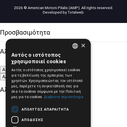
2026 © American Motors Pilalis (AMP). All rights reserved.
Developed by
Totalweb
.
Προσβασιμότητα
×
Αλλαγή Μεγέθους
Αυτός ο ιστότοπος
GREEK
χρησιμοποιεί cookies
ENGLISH
A-
A+
A
Αυτός ο ιστότοπος χρησιμοποιεί cookies
για τη βελτίωση της εμπειρίας των
Αλλαγή Γραμματοσειράς
χρηστών. Χρησιμοποιώντας τον ιστότοπό
μας, παρέχετε τη συγκατάθεσή σας για
Αλλαγή Χρώματος
όλα τα cookies σύμφωνα με την Πολιτική
μας για τα cookies.
Διαβάστε περισσότερα
ΑΠΟΛΎΤΩΣ ΑΠΑΡΑΊΤΗΤΑ
ΑΠΌΔΟΣΗΣ