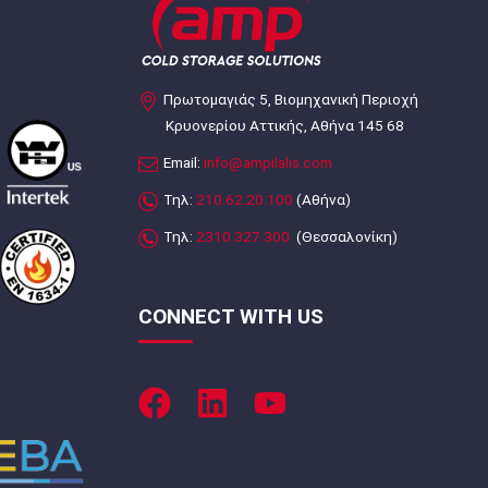
Πρωτομαγιάς 5, Βιομηχανική Περιοχή
Κρυονερίου Αττικής, Αθήνα 145 68
Email:
info@ampilalis.com
Τηλ:
210.62.20.100
(Αθήνα)
Τηλ:
2310.327.300
(Θεσσαλονίκη)
CONNECT WITH US