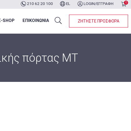
0
210 62 20 100
EL
LOGIN/ΕΓΓΡΑΦΗ
ότερα...
E-SHOP
ΕΠΙΚΟΙΝΩΝΙΑ
ΖΗΤΗΣΤΕ ΠΡΟΣΦΟΡΑ
ικής πόρτας MT