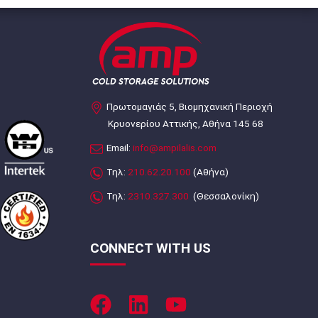
Πρωτομαγιάς 5, Βιομηχανική Περιοχή
Κρυονερίου Αττικής, Αθήνα 145 68
Email:
info@ampilalis.com
Τηλ:
210.62.20.100
(Αθήνα)
Τηλ:
2310.327.300
(Θεσσαλονίκη)
CONNECT WITH US