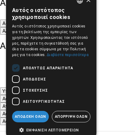
Αλλαγή Μεγέθους
Αυτός ο ιστότοπος
GREEK
χρησιμοποιεί cookies
ENGLISH
A-
A+
A
Αυτός ο ιστότοπος χρησιμοποιεί cookies
Αλλαγή Γραμματοσειράς
για τη βελτίωση της εμπειρίας των
χρηστών. Χρησιμοποιώντας τον ιστότοπό
Αλλαγή Χρώματος
μας, παρέχετε τη συγκατάθεσή σας για
όλα τα cookies σύμφωνα με την Πολιτική
μας για τα cookies.
Διαβάστε περισσότερα
ΑΠΟΛΎΤΩΣ ΑΠΑΡΑΊΤΗΤΑ
ΑΠΌΔΟΣΗΣ
ΣΤΌΧΕΥΣΗΣ
Υπογράμμιση συνδέσμων
Ασπρόμαυρες Εικόνες
ΛΕΙΤΟΥΡΓΙΚΌΤΗΤΑΣ
Αντίθεση Χρωμάτων και Εικόνων
Αφαίρεση κινούμενων εικόνων
ΑΠΟΔΟΧΉ ΌΛΩΝ
ΑΠΌΡΡΙΨΗ ΌΛΩΝ
Αφαίρεση Στυλ
ΕΜΦΆΝΙΣΗ ΛΕΠΤΟΜΕΡΕΙΏΝ