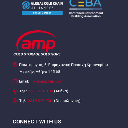
Πρωτομαγιάς 5, Βιομηχανική Περιοχή Κρυονερίου
Αττικής, Αθήνα 145 68
Email:
info@ampilalis.com
Τηλ:
210.62.20.100
(Αθήνα)
Τηλ:
2310.327.300
(Θεσσαλονίκη)
CONNECT WITH US