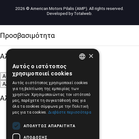
2026 © American Motors Pilalis (AMP). All rights reserved.
Developed by
Totalweb
.
Προσβασιμότητα
×
Αλλαγή Μεγέθους
Αυτός ο ιστότοπος
GREEK
χρησιμοποιεί cookies
A-
A+
A
ENGLISH
Αυτός ο ιστότοπος χρησιμοποιεί cookies
Αλλαγή Γραμματοσειράς
για τη βελτίωση της εμπειρίας των
χρηστών. Χρησιμοποιώντας τον ιστότοπό
Αλλαγή Χρώματος
μας, παρέχετε τη συγκατάθεσή σας για
όλα τα cookies σύμφωνα με την Πολιτική
μας για τα cookies.
Διαβάστε περισσότερα
ΑΠΟΛΎΤΩΣ ΑΠΑΡΑΊΤΗΤΑ
ΑΠΌΔΟΣΗΣ