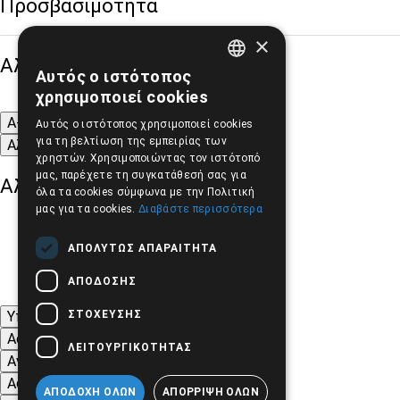
Προσβασιμότητα
×
Αλλαγή Μεγέθους
Αυτός ο ιστότοπος
GREEK
χρησιμοποιεί cookies
ENGLISH
A-
A+
A
Αυτός ο ιστότοπος χρησιμοποιεί cookies
για τη βελτίωση της εμπειρίας των
Αλλαγή Γραμματοσειράς
χρηστών. Χρησιμοποιώντας τον ιστότοπό
μας, παρέχετε τη συγκατάθεσή σας για
Αλλαγή Χρώματος
όλα τα cookies σύμφωνα με την Πολιτική
μας για τα cookies.
Διαβάστε περισσότερα
ΑΠΟΛΎΤΩΣ ΑΠΑΡΑΊΤΗΤΑ
ΑΠΌΔΟΣΗΣ
ΣΤΌΧΕΥΣΗΣ
Υπογράμμιση συνδέσμων
Ασπρόμαυρες Εικόνες
ΛΕΙΤΟΥΡΓΙΚΌΤΗΤΑΣ
Αντίθεση Χρωμάτων και Εικόνων
Αφαίρεση κινούμενων εικόνων
ΑΠΟΔΟΧΉ ΌΛΩΝ
ΑΠΌΡΡΙΨΗ ΌΛΩΝ